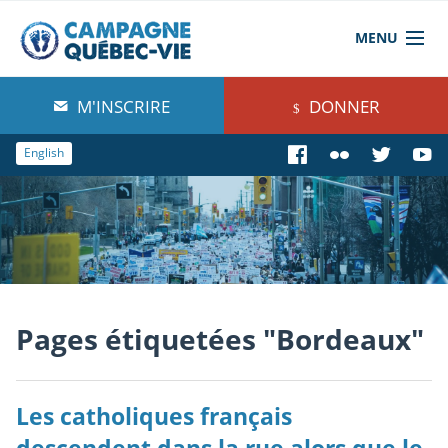
MENU
À propos de nous
M'INSCRIRE
DONNER
Blog
English
Comprendre
Agir
Boutique
Pages étiquetées "Bordeaux"
Les catholiques français