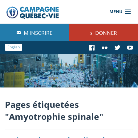
MENU
À propos de nous
M'INSCRIRE
DONNER
Blog
English
Comprendre
Agir
Boutique
Pages étiquetées
"Amyotrophie spinale"