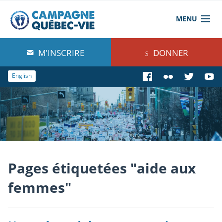
MENU
À propos de nous
M'INSCRIRE
DONNER
Blog
English
Comprendre
Agir
Boutique
Pages étiquetées "aide aux
femmes"