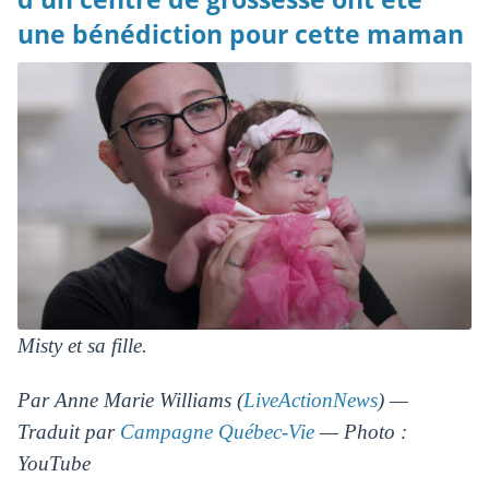
une bénédiction pour cette maman
Misty et sa fille.
Par Anne Marie Williams (
LiveActionNews
) —
Traduit par
Campagne Québec-Vie
— Photo :
YouTube