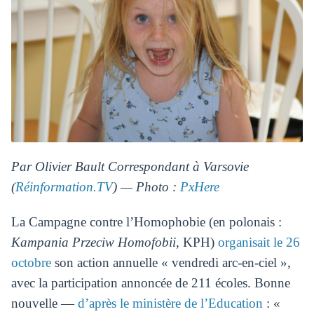
Par Olivier Bault Correspondant à Varsovie
(
Réinformation.TV
) — Photo :
PxHere
La Campagne contre l’Homophobie (en polonais :
Kampania Przeciw Homofobii
, KPH)
organisait le 26
octobre
son action annuelle « vendredi arc-en-ciel »,
avec la participation annoncée de 211 écoles. Bonne
nouvelle —
d’après le ministère de l’Education
: «