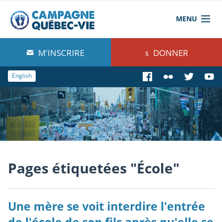
MENU
À propos de nous
M'INSCRIRE
DONNER
Blog
English
Comprendre
Agir
Boutique
Pages étiquetées "École"
Une mère se voit interdire l'entrée