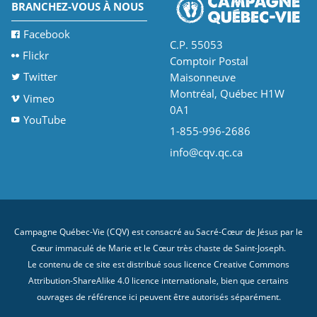
BRANCHEZ-VOUS À NOUS
Facebook
C.P. 55053
Flickr
Comptoir Postal
Twitter
Maisonneuve
Montréal, Québec H1W
Vimeo
0A1
YouTube
1-855-996-2686
info@cqv.qc.ca
Campagne Québec-Vie (CQV) est consacré au Sacré-Cœur de Jésus par le
Cœur immaculé de Marie et le Cœur très chaste de Saint-Joseph.
Le contenu de ce site est distribué sous licence
Creative Commons
Attribution-ShareAlike 4.0 licence internationale
, bien que certains
ouvrages de référence ici peuvent être autorisés séparément.