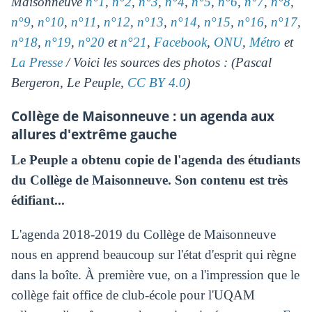
Maisonneuve
n°1
,
n°2
,
n°3
,
n°4
,
n°5
,
n°6
,
n°7
,
n°8
,
n°9
,
n°10
,
n°11
,
n°12
,
n°13
,
n°14
,
n°15
,
n°16
,
n°17
,
n°18
,
n°19
,
n°20
et
n°21
,
Facebook
,
ONU
,
Métro
et
La Presse
/ Voici les sources des photos : (Pascal
Bergeron, Le Peuple,
CC BY 4.0
)
Collège de Maisonneuve : un agenda aux
allures d'extrême gauche
Le Peuple a obtenu copie de l'agenda des étudiants
du Collège de Maisonneuve. Son contenu est très
édifiant...
L'agenda 2018-2019 du Collège de Maisonneuve
nous en apprend beaucoup sur l'état d'esprit qui règne
dans la boîte. À première vue, on a l'impression que le
collège fait office de club-école pour l'UQAM