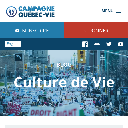
MENU
À propos de nous
M'INSCRIRE
DONNER
Blog
English
Comprendre
BLOG
Agir
Culture de Vie
Boutique