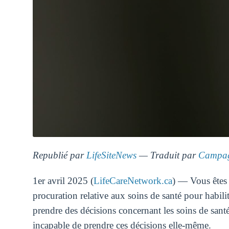
Republié par
LifeSiteNews
— Traduit par
Campag
1er avril 2025 (
LifeCareNetwork.ca
) — Vous êtes 
procuration relative aux soins de santé pour habil
prendre des décisions concernant les soins de sant
incapable de prendre ces décisions elle-même.