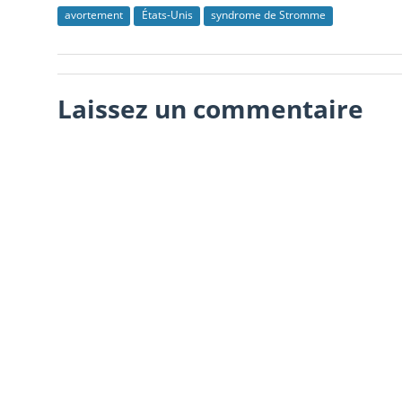
avortement
États-Unis
syndrome de Stromme
Laissez un commentaire