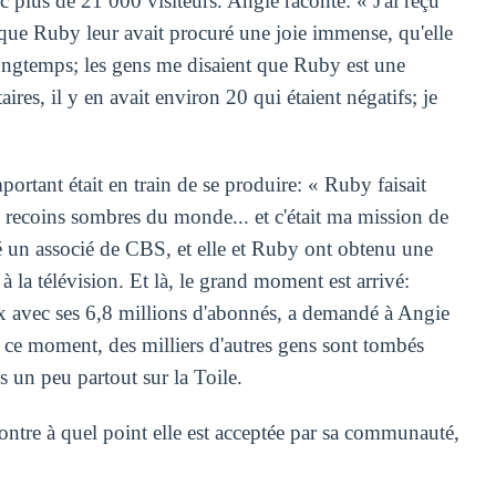
c plus de 21 000 visiteurs. Angie raconte: « J'ai reçu
que Ruby leur avait procuré une joie immense, qu'elle
 longtemps; les gens me disaient que Ruby est une
res, il y en avait environ 20 qui étaient négatifs; je
ortant était en train de se produire: « Ruby faisait
s recoins sombres du monde... et c'était ma mission de
té un associé de CBS, et elle et Ruby ont obtenu une
 la télévision. Et là, le grand moment est arrivé:
 avec ses 6,8 millions d'abonnés, a demandé à Angie
 ce moment, des milliers d'autres gens sont tombés
 un peu partout sur la Toile.
tre à quel point elle est acceptée par sa communauté,