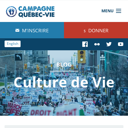
MENU
À propos de nous
M'INSCRIRE
DONNER
Blog
English
Comprendre
BLOG
Agir
Culture de Vie
Boutique