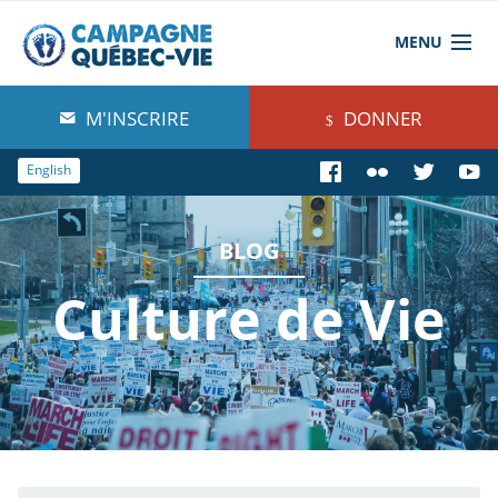
MENU
À propos de nous
M'INSCRIRE
DONNER
Blog
English
Comprendre
BLOG
Agir
Culture de Vie
Boutique