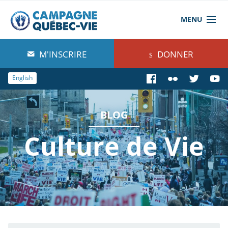
MENU
À propos de nous
M'INSCRIRE
DONNER
Blog
English
Comprendre
BLOG
Agir
Culture de Vie
Boutique