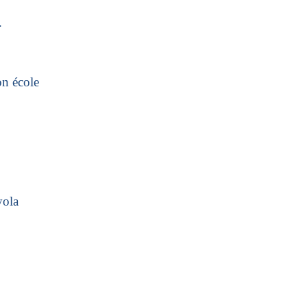
.
on école
yola