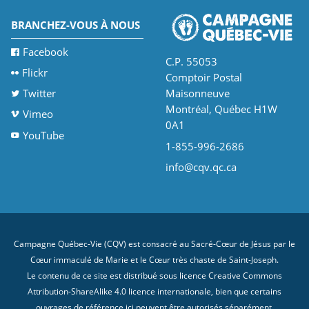
BRANCHEZ-VOUS À NOUS
Facebook
C.P. 55053
Flickr
Comptoir Postal
Twitter
Maisonneuve
Montréal, Québec H1W
Vimeo
0A1
YouTube
1-855-996-2686
info@cqv.qc.ca
Campagne Québec-Vie (CQV) est consacré au Sacré-Cœur de Jésus par le
Cœur immaculé de Marie et le Cœur très chaste de Saint-Joseph.
Le contenu de ce site est distribué sous licence
Creative Commons
Attribution-ShareAlike 4.0 licence internationale
, bien que certains
ouvrages de référence ici peuvent être autorisés séparément.