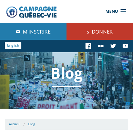
MENU
À propos de nous
M'INSCRIRE
DONNER
Blog
English
Comprendre
Blog
Agir
Boutique
Accueil
Blog