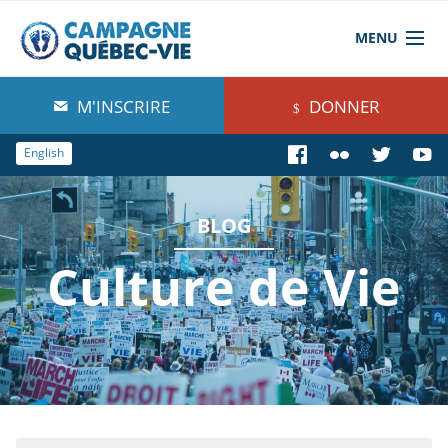
MENU
À propos de nous
M'INSCRIRE
DONNER
Blog
English
Comprendre
BLOG
Agir
Culture de Vie
Boutique