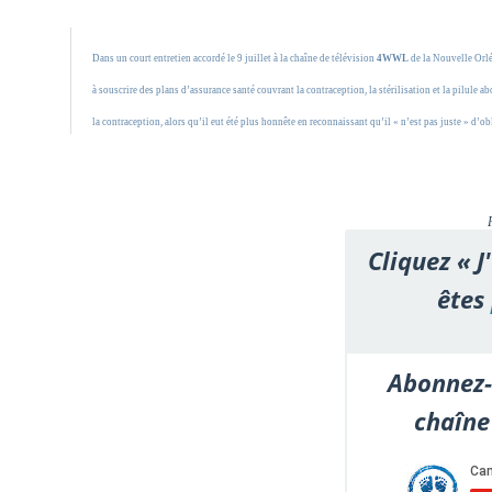
Dans un court entretien accordé le 9 juillet à la chaîne de télévision
4WWL
de la Nouvelle Orlé
à souscrire des plans d’assurance santé couvrant la contraception, la stérilisation et la pilule 
la contraception, alors qu’il eut été plus honnête en reconnaissant qu’il « n’est pas juste » d’o
Cliquez « J
êtes
Abonnez-
chaîne