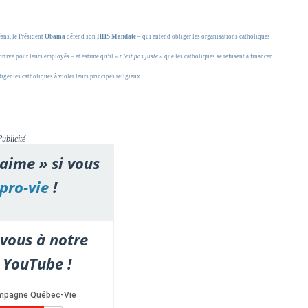
ans, le Président
Obama
défend son
HHS Mandate
– qui entend obliger les organisations catholiques
abortive pour leurs employés – et estime qu’il
« n’est pas juste »
que les catholiques se refusent à financer
bliger les catholiques à violer leurs principes religieux…
Publicité
'aime » si vous
pro-vie
!
vous à notre
 YouTube !