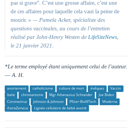
pas si grave”. C’est une grosse affaire, c’est une
de ces affaires pour laquelle cela vaut la peine de
mourir. »
— Pamela Acker, spécialiste des
questions vaccinales, au cours de l’entretien
réalisé par John-Henry Westen de
LifeSiteNews
,
le 21 janvier 2021
.
*Le terme employé étant uniquement celui de l’auteur.
― A. H.
avortement
catholicisme
culture de mort
évêques
Vaccin
Italie
christianisme
Mgr Athanasius Schneider
Joe Biden
Coronavirus
Johnson & Johnson
Pfizer-BioNTech
Moderna
AstraZeneca
Lignée cellulaire de bébé avorté