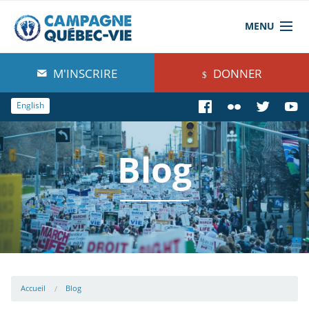
MENU
À propos de nous
M'INSCRIRE
DONNER
Blog
English
Comprendre
Blog
Agir
Boutique
Accueil
Blog