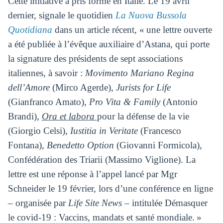
Cette initiative a pris forme en Italie. Le 19 avril
dernier, signale le quotidien
La Nuova Bussola
Quotidiana
dans un article récent, « une lettre ouverte
a été publiée à l’évêque auxiliaire d’Astana, qui porte
la signature des présidents de sept associations
italiennes, à savoir :
Movimento Mariano Regina
dell’Amore
(Mirco Agerde),
Jurists for Life
(Gianfranco Amato),
Pro Vita & Family
(Antonio
Brandi),
Ora et labora
pour la défense de la vie
(Giorgio Celsi),
Iustitia in Veritate
(Francesco
Fontana),
Benedetto Option
(Giovanni Formicola),
Confédération des Triarii (Massimo Viglione). La
lettre est une réponse à l’appel lancé par Mgr
Schneider le 19 février, lors d’une conférence en ligne
– organisée par
Life Site News
– intitulée Démasquer
le covid-19 : Vaccins, mandats et santé mondiale. »