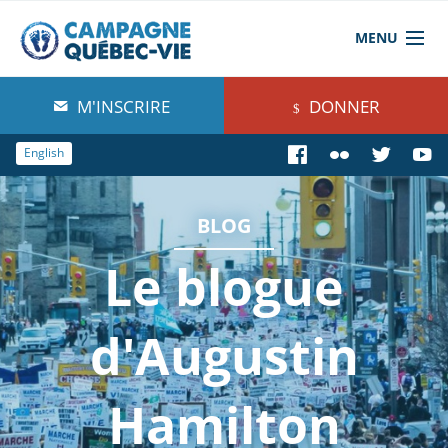
MENU
À propos de nous
M'INSCRIRE
DONNER
Blog
English
Comprendre
BLOG
Agir
Le blogue
Boutique
d'Augustin
Hamilton