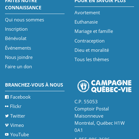
FAITES NOTRE
POUR EN SAVOIR PLUS
CONNAISSANCE
Avortement
Qui nous sommes
Euthanasie
Inscription
Mariage et famille
Bénévolat
Contraception
Événements
Dieu et moralité
Nous joindre
Tous les thèmes
Faire un don
BRANCHEZ-VOUS À NOUS
Facebook
C.P. 55053
Flickr
Comptoir Postal
Twitter
Maisonneuve
Montréal, Québec H1W
Vimeo
0A1
YouTube