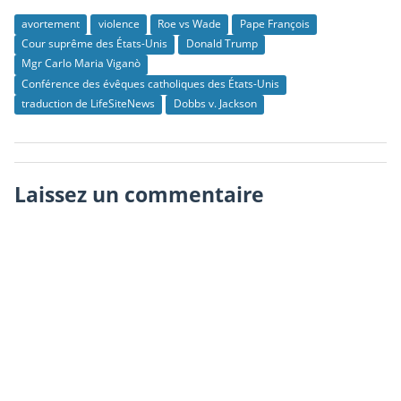
avortement
violence
Roe vs Wade
Pape François
Cour suprême des États-Unis
Donald Trump
Mgr Carlo Maria Viganò
Conférence des évêques catholiques des États-Unis
traduction de LifeSiteNews
Dobbs v. Jackson
Laissez un commentaire