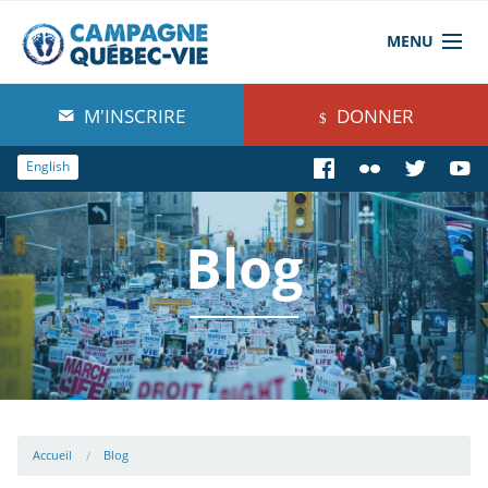
MENU
À propos de nous
M'INSCRIRE
DONNER
Blog
English
Comprendre
Blog
Agir
Boutique
Accueil
Blog