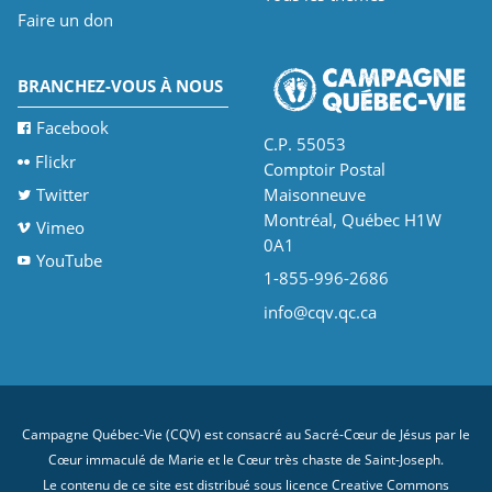
Faire un don
BRANCHEZ-VOUS À NOUS
Facebook
C.P. 55053
Flickr
Comptoir Postal
Twitter
Maisonneuve
Montréal, Québec H1W
Vimeo
0A1
YouTube
1-855-996-2686
info@cqv.qc.ca
Campagne Québec-Vie (CQV) est consacré au Sacré-Cœur de Jésus par le
Cœur immaculé de Marie et le Cœur très chaste de Saint-Joseph.
Le contenu de ce site est distribué sous licence
Creative Commons