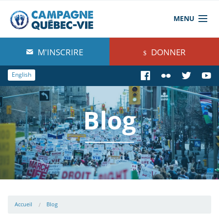
MENU
À propos de nous
M'INSCRIRE
DONNER
Blog
English
Comprendre
Blog
Agir
Boutique
Accueil
Blog