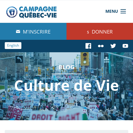
MENU
À propos de nous
M'INSCRIRE
DONNER
Blog
English
Comprendre
BLOG
Agir
Culture de Vie
Boutique