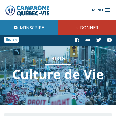
MENU
À propos de nous
M'INSCRIRE
DONNER
Blog
English
Comprendre
BLOG
Agir
Culture de Vie
Boutique