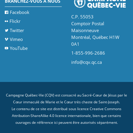
BRANCHEZ-VOUS À NOUS
Facebook
C.P. 55053
Flickr
Comptoir Postal
Twitter
Maisonneuve
Montréal, Québec H1W
Vimeo
0A1
YouTube
1-855-996-2686
info@cqv.qc.ca
Campagne Québec-Vie (CQV) est consacré au Sacré-Cœur de Jésus par le
Cœur immaculé de Marie et le Cœur très chaste de Saint-Joseph.
Le contenu de ce site est distribué sous licence
Creative Commons
Attribution-ShareAlike 4.0 licence internationale
, bien que certains
ouvrages de référence ici peuvent être autorisés séparément.