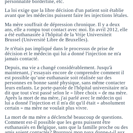
personnalité borderline, etc.
La loi exige que la libre décision d'un patient soit établie
avant que les médecins puissent faire les injections létales.
Ma mère souffrait de dépression chronique. Il y a deux
ans, elle a rompu tout contact avec moi. En avril 2012, elle
a été euthanasiée à l'hôpital de la Vrije Universiteit
Brussel (Université Libre de Bruxelles).
Je n'étais pas impliqué dans le processus de prise de
décision et le médecin qui lui a donné l'injection ne m'a
jamais contacté.
Depuis, ma vie a changé considérablement. Jusqu'à
maintenant, j’essayais encore de comprendre comment il
est possible qu’une euthanasie soit réalisée sur des
personnes en bonne santé physique, sans même contacter
leurs enfants. Le porte-parole de l'hôpital universitaire m'a
dit que tout s'est passé selon le « libre choix » de ma mère.
Après la mort de ma mère, j'ai parlé avec le médecin qui
lui a donné l'injection et il m'a dit qu'il était « absolument
certain » ma mère ne voulait plus vivre.
La mort de ma mère a déclenché beaucoup de questions.
Comment est-il possible que les gens puissent être
euthanasiés en Belgique, sans que la famille proche ou des
amis soient contactés? Pourquoi mon pays donne-t-il aux