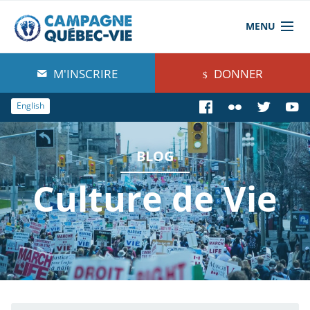
MENU
À propos de nous
M'INSCRIRE
DONNER
Blog
English
Comprendre
BLOG
Agir
Culture de Vie
Boutique