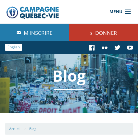
MENU
À propos de nous
M'INSCRIRE
DONNER
Blog
English
Comprendre
Blog
Agir
Boutique
Accueil
Blog