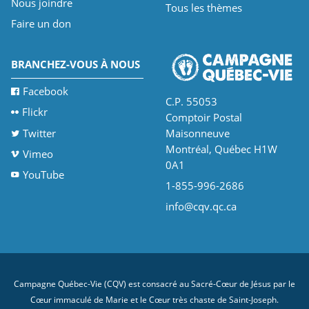
Nous joindre
Tous les thèmes
Faire un don
BRANCHEZ-VOUS À NOUS
Facebook
C.P. 55053
Flickr
Comptoir Postal
Twitter
Maisonneuve
Montréal, Québec H1W
Vimeo
0A1
YouTube
1-855-996-2686
info@cqv.qc.ca
Campagne Québec-Vie (CQV) est consacré au Sacré-Cœur de Jésus par le
Cœur immaculé de Marie et le Cœur très chaste de Saint-Joseph.