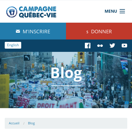
MENU
À propos de nous
M'INSCRIRE
DONNER
Blog
English
Comprendre
Blog
Agir
Boutique
Accueil
Blog