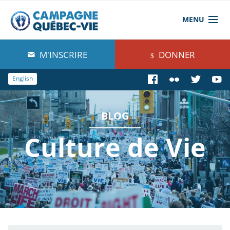
MENU
À propos de nous
M'INSCRIRE
DONNER
Blog
English
Comprendre
BLOG
Agir
Culture de Vie
Boutique