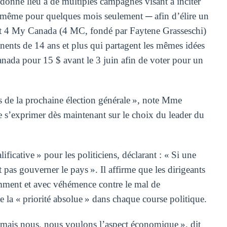
 donné lieu à de multiples campagnes visant à inciter
─ même pour quelques mois seulement ─ afin d’élire un
t 4 My Canada (4 MC, fondé par Faytene Grasseschi)
anents de 14 ans et plus qui partagent les mêmes idées
anada pour 15 $ avant le 3 juin afin de voter pour un
 de la prochaine élection générale », note Mme
s’exprimer dès maintenant sur le choix du leader du
ficative » pour les politiciens, déclarant : « Si une
 pas gouverner le pays ». Il affirme que les dirigeants
mment et avec véhémence contre le mal de
ie la « priorité absolue » dans chaque course politique.
 mais nous, nous voulons l’aspect économique », dit