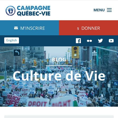
MENU
À propos de nous
M'INSCRIRE
DONNER
Blog
English
Comprendre
BLOG
Agir
Culture de Vie
Boutique