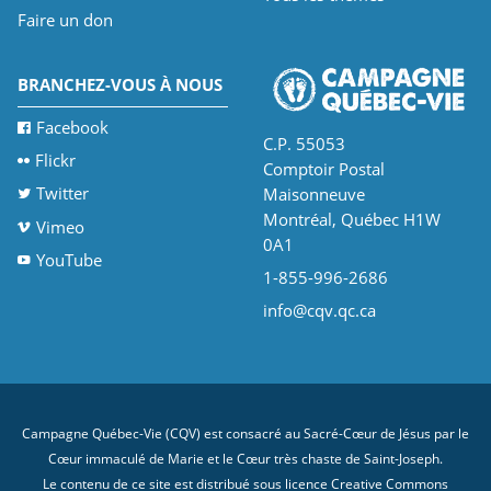
Faire un don
BRANCHEZ-VOUS À NOUS
Facebook
C.P. 55053
Flickr
Comptoir Postal
Twitter
Maisonneuve
Montréal, Québec H1W
Vimeo
0A1
YouTube
1-855-996-2686
info@cqv.qc.ca
Campagne Québec-Vie (CQV) est consacré au Sacré-Cœur de Jésus par le
Cœur immaculé de Marie et le Cœur très chaste de Saint-Joseph.
Le contenu de ce site est distribué sous licence
Creative Commons