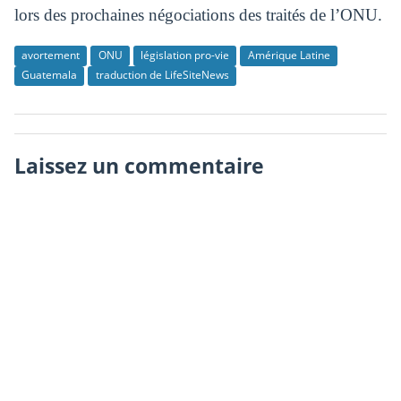
lors des prochaines négociations des traités de l’ONU.
avortement
ONU
législation pro-vie
Amérique Latine
Guatemala
traduction de LifeSiteNews
Laissez un commentaire