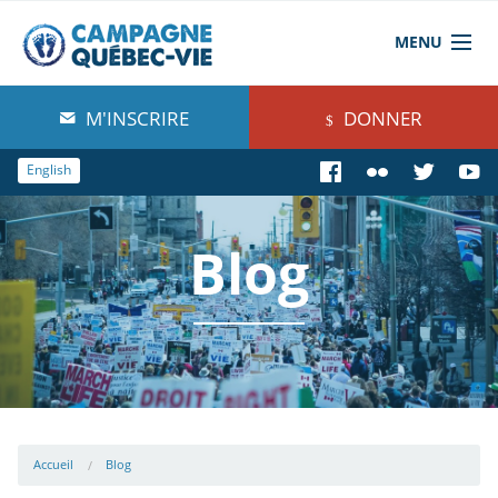
MENU
À propos de nous
M'INSCRIRE
DONNER
Blog
English
Comprendre
Blog
Agir
Boutique
Accueil
Blog