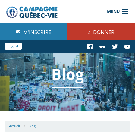
MENU
À propos de nous
M'INSCRIRE
DONNER
Blog
English
Comprendre
Blog
Agir
Boutique
Accueil
Blog