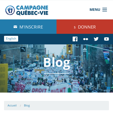
MENU
À propos de nous
M'INSCRIRE
DONNER
Blog
English
Comprendre
Blog
Agir
Boutique
Accueil
Blog