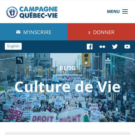
MENU
À propos de nous
M'INSCRIRE
DONNER
Blog
English
Comprendre
BLOG
Agir
Culture de Vie
Boutique