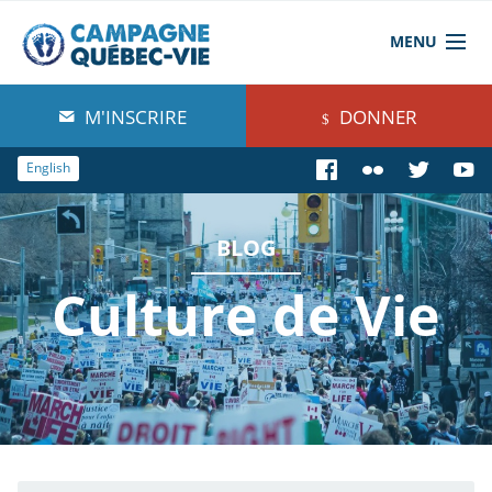
MENU
À propos de nous
M'INSCRIRE
DONNER
Blog
English
Comprendre
BLOG
Agir
Culture de Vie
Boutique