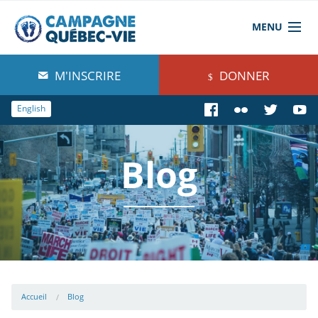
MENU
À propos de nous
M'INSCRIRE
DONNER
Blog
English
Comprendre
Blog
Agir
Boutique
Accueil
Blog