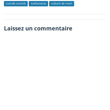
suicide assisté
euthanasie
culture de mort
Laissez un commentaire