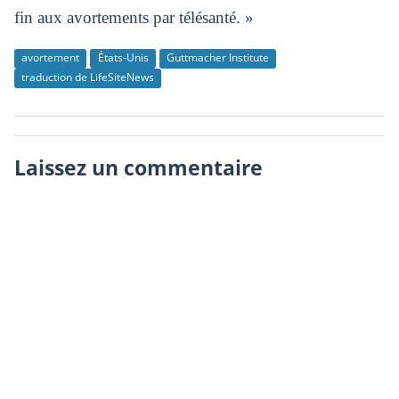
fin aux avortements par télésanté. »
avortement
États-Unis
Guttmacher Institute
traduction de LifeSiteNews
Laissez un commentaire