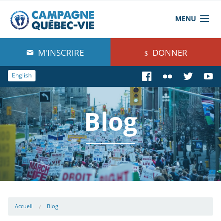
MENU
À propos de nous
M'INSCRIRE
DONNER
Blog
English
Comprendre
Blog
Agir
Boutique
Accueil
Blog