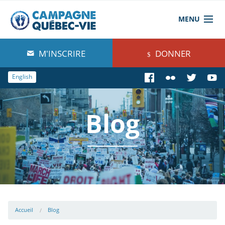
MENU
À propos de nous
M'INSCRIRE
DONNER
Blog
English
Comprendre
Blog
Agir
Boutique
Accueil
Blog