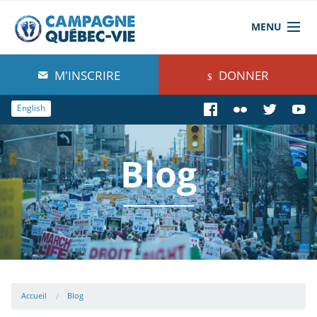
MENU
À propos de nous
M'INSCRIRE
DONNER
Blog
English
Comprendre
Blog
Agir
Boutique
Accueil
Blog