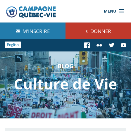
MENU
À propos de nous
M'INSCRIRE
DONNER
Blog
English
Comprendre
BLOG
Agir
Culture de Vie
Boutique