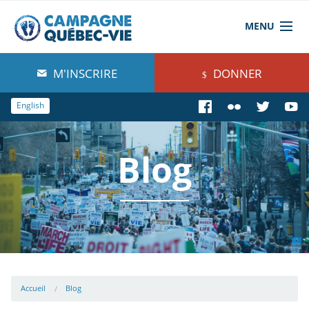
MENU
À propos de nous
M'INSCRIRE
DONNER
Blog
English
Comprendre
Blog
Agir
Boutique
Accueil
Blog