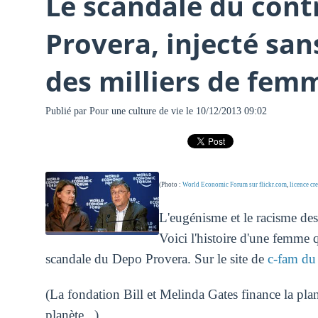
Le scandale du cont
Provera, injecté sa
des milliers de femm
Publié par
Pour une culture de vie
le 10/12/2013 09:02
(Photo :
World Economic Forum sur flickr.com
,
licence c
L'eugénisme et le racisme des
Voici l'histoire d'une femme q
scandale du Depo Provera. Sur le site de
c-fam du
(La fondation Bill et Melinda Gates finance la plan
planète...)