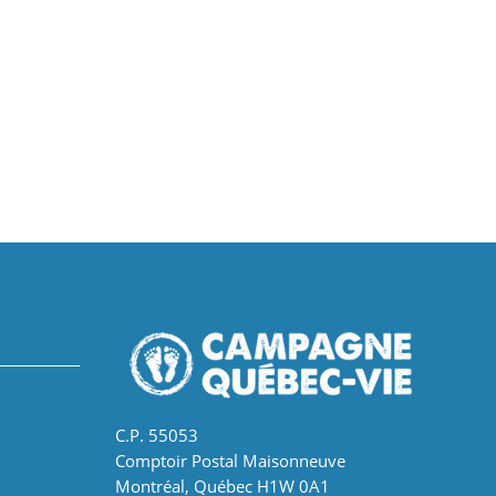
C.P. 55053
Comptoir Postal Maisonneuve
Montréal, Québec H1W 0A1