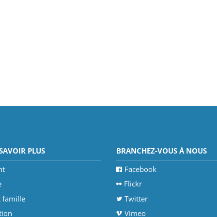
SAVOIR PLUS
BRANCHEZ-VOUS À NOUS
nt
Facebook
e
Flickr
 famille
Twitter
tion
Vimeo