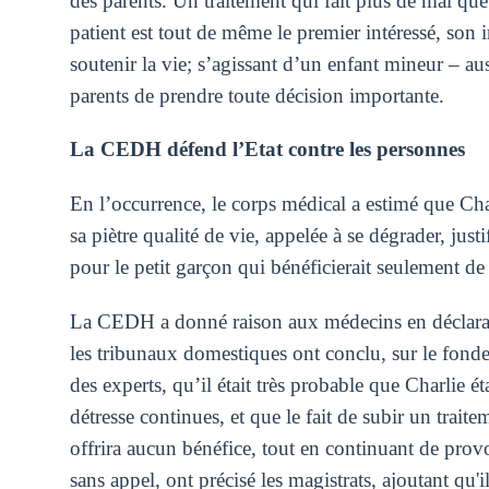
des parents. Un traitement qui fait plus de mal qu
patient est tout de même le premier intéressé, son i
soutenir la vie; s’agissant d’un enfant mineur – auss
parents de prendre toute décision importante.
La CEDH défend l’Etat contre les personnes
En l’occurrence, le corps médical a estimé que Char
sa piètre qualité de vie, appelée à se dégrader, justi
pour le petit garçon qui bénéficierait seulement de s
La CEDH a donné raison aux médecins en déclarant 
les tribunaux domestiques ont conclu, sur le fon
des experts, qu’il était très probable que Charlie é
détresse continues, et que le fait de subir un trait
offrira aucun bénéfice, tout en continuant de prov
sans appel, ont précisé les magistrats, ajoutant qu'i