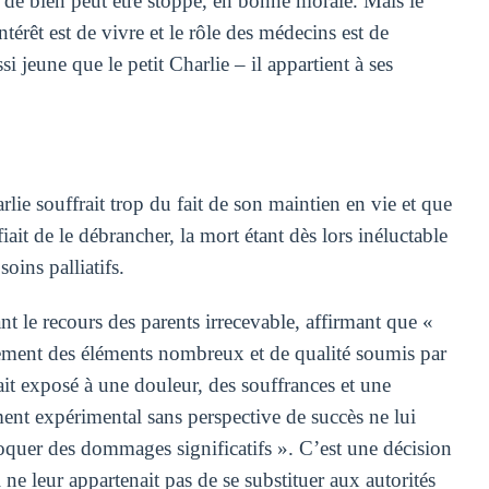
e de bien peut être stoppé, en bonne morale. Mais le
ntérêt est de vivre et le rôle des médecins est de
i jeune que le petit Charlie – il appartient à ses
lie souffrait trop du fait de son maintien en vie et que
fiait de le débrancher, la mort étant dès lors inéluctable
oins palliatifs.
le recours des parents irrecevable, affirmant que «
dement des éléments nombreux et de qualité soumis par
tait exposé à une douleur, des souffrances et une
ement expérimental sans perspective de succès ne lui
oquer des dommages significatifs ». C’est une décision
l ne leur appartenait pas de se substituer aux autorités