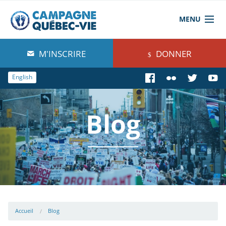
MENU
À propos de nous
M'INSCRIRE
DONNER
Blog
English
Comprendre
Blog
Agir
Boutique
Accueil
Blog