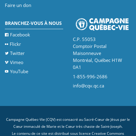
Faire un don
BRANCHEZ-VOUS À NOUS
Facebook
C.P. 55053
Flickr
Comptoir Postal
Twitter
Maisonneuve
Montréal, Québec H1W
Vimeo
0A1
YouTube
1-855-996-2686
info@cqv.qc.ca
Campagne Québec-Vie (CQV) est consacré au Sacré-Cœur de Jésus par le
Cœur immaculé de Marie et le Cœur très chaste de Saint-Joseph.
Le contenu de ce site est distribué sous licence
Creative Commons