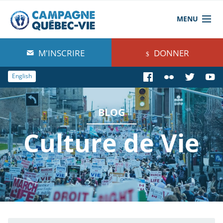
MENU
À propos de nous
M'INSCRIRE
DONNER
Blog
English
Comprendre
BLOG
Agir
Culture de Vie
Boutique