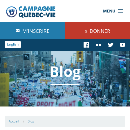
MENU
À propos de nous
M'INSCRIRE
DONNER
Blog
English
Comprendre
Blog
Agir
Boutique
Accueil
Blog