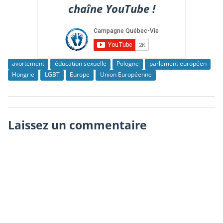
chaîne YouTube !
avortement
éducation sexuelle
Pologne
parlement européen
Hongrie
LGBT
Europe
Union Européenne
Laissez un commentaire