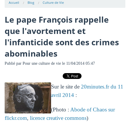
Accueil
Blog
Culture de Vie
Le pape François rappelle
que l'avortement et
l'infanticide sont des crimes
abominables
Publié par
Pour une culture de vie
le 11/04/2014 05:47
Sur le site de
20minutes.fr du 11
avril 2014
:
(Photo :
Abode of Chaos sur
flickr.com
,
licence creative commons
)