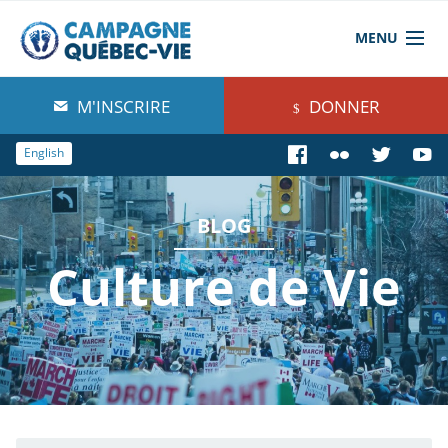
MENU
À propos de nous
M'INSCRIRE
DONNER
Blog
English
Comprendre
BLOG
Agir
Culture de Vie
Boutique