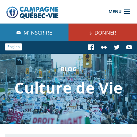
MENU
À propos de nous
M'INSCRIRE
DONNER
Blog
English
Comprendre
BLOG
Agir
Culture de Vie
Boutique