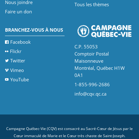
Nous joindre
Tous les thèmes
Faire un don
BRANCHEZ-VOUS À NOUS
Facebook
C.P. 55053
Flickr
Comptoir Postal
Twitter
Maisonneuve
Montréal, Québec H1W
Vimeo
0A1
YouTube
1-855-996-2686
info@cqv.qc.ca
Campagne Québec-Vie (CQV) est consacré au Sacré-Cœur de Jésus par le
Cœur immaculé de Marie et le Cœur très chaste de Saint-Joseph.