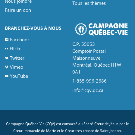
Nous joindre
Tous les thèmes
Faire un don
BRANCHEZ-VOUS À NOUS
Facebook
C.P. 55053
Flickr
Comptoir Postal
Twitter
Maisonneuve
Montréal, Québec H1W
Vimeo
0A1
YouTube
1-855-996-2686
info@cqv.qc.ca
Campagne Québec-Vie (CQV) est consacré au Sacré-Cœur de Jésus par le
Cœur immaculé de Marie et le Cœur très chaste de Saint-Joseph.