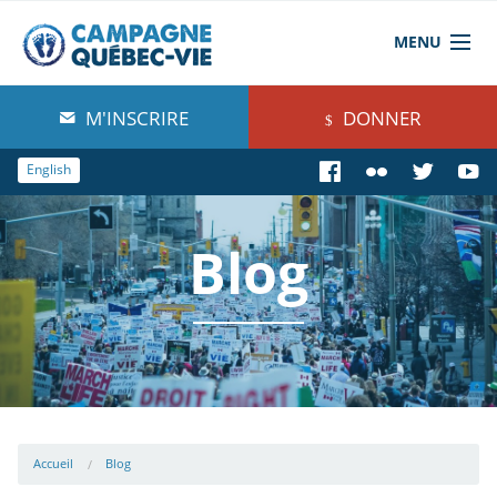
MENU
À propos de nous
M'INSCRIRE
DONNER
Blog
English
Comprendre
Blog
Agir
Boutique
Accueil
Blog