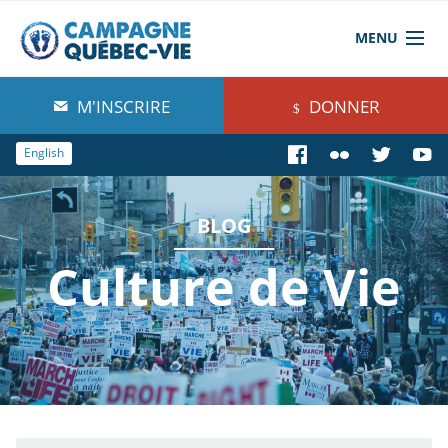
MENU
À propos de nous
M'INSCRIRE
DONNER
Blog
English
Comprendre
BLOG
Agir
Culture de Vie
Boutique