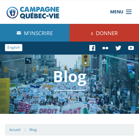
MENU
À propos de nous
M'INSCRIRE
DONNER
Blog
English
Comprendre
Blog
Agir
Boutique
Accueil
Blog