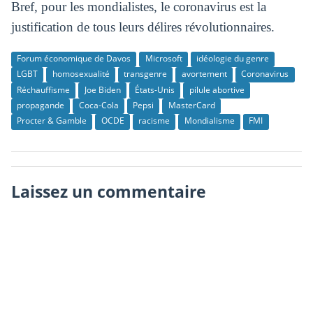
Bref, pour les mondialistes, le coronavirus est la
justification de tous leurs délires révolutionnaires.
Forum économique de Davos
Microsoft
idéologie du genre
LGBT
homosexualité
transgenre
avortement
Coronavirus
Réchauffisme
Joe Biden
États-Unis
pilule abortive
propagande
Coca-Cola
Pepsi
MasterCard
Procter & Gamble
OCDE
racisme
Mondialisme
FMI
Laissez un commentaire