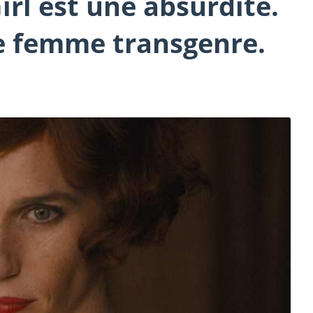
irl est une absurdité.
une femme transgenre.