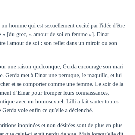
un homme qui est sexuellement excité par l'idée d'être
e » [du grec, « amour de soi en femme »]. Einar
 l'amour de soi : son reflet dans un miroir ou son
our une raison quelconque, Gerda encourage son mari
. Gerda met à Einar une perruque, le maquille, et lui
rcher et se comporter comme une femme. Le soir de la
isement d’Einar pour tromper leurs connaissances,
ntique avec un homosexuel. Lilli a fait sauter toutes
e Gerda voie enfin ce qu'elle a déclenché.
paritions inopinées et non désirées sont de plus en plus
r que celui-ci avait perdu de vue. Mais lorsqu’elle dit