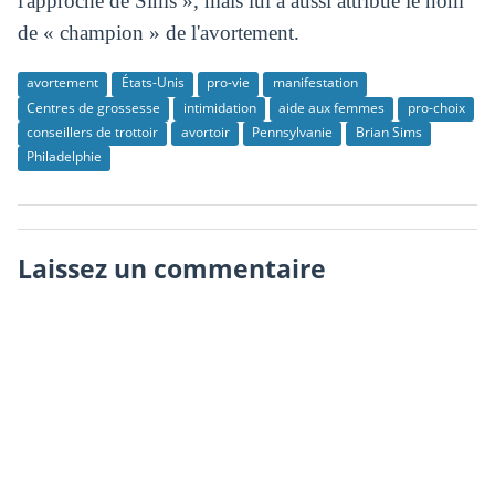
l'approche de Sims », mais lui a aussi attribué le nom
de « champion » de l'avortement.
avortement
États-Unis
pro-vie
manifestation
Centres de grossesse
intimidation
aide aux femmes
pro-choix
conseillers de trottoir
avortoir
Pennsylvanie
Brian Sims
Philadelphie
Laissez un commentaire