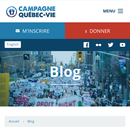
MENU
À propos de nous
M'INSCRIRE
DONNER
Blog
English
Comprendre
Blog
Agir
Boutique
Accueil
Blog